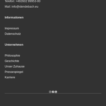
Telefon: +492602 99953-00
Mail: info@stendebach.eu
Informationen
Impressum
Datenschutz
Unternehmen
Philosophie
Geschichte
Unser Zuhause
Pressespiegel
Karriere
Instagram
Facebook
LinkedIn