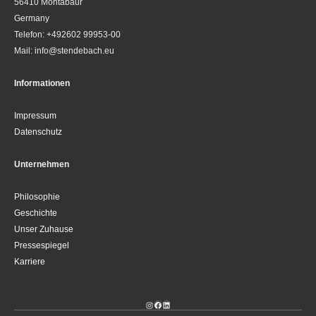
56410 Montabaur
Germany
Telefon: +492602 99953-00
Mail: info@stendebach.eu
Informationen
Impressum
Datenschutz
Unternehmen
Philosophie
Geschichte
Unser Zuhause
Pressespiegel
Karriere
Instagram
Facebook
LinkedIn