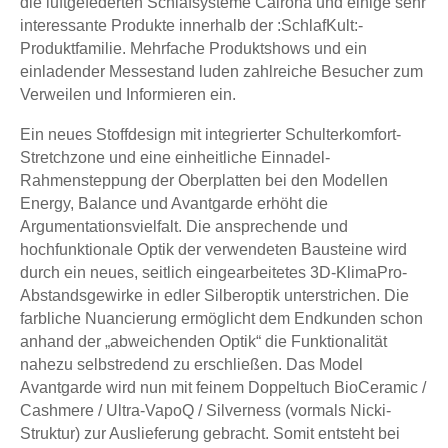
die luftgefederten Schlafsysteme Cairona und einige sehr
interessante Produkte innerhalb der :SchlafKult:-
Produktfamilie. Mehrfache Produktshows und ein
einladender Messestand luden zahlreiche Besucher zum
Verweilen und Informieren ein.
Ein neues Stoffdesign mit integrierter Schulterkomfort-
Stretchzone und eine einheitliche Einnadel-
Rahmensteppung der Oberplatten bei den Modellen
Energy, Balance und Avantgarde erhöht die
Argumentationsvielfalt. Die ansprechende und
hochfunktionale Optik der verwendeten Bausteine wird
durch ein neues, seitlich eingearbeitetes 3D-KlimaPro-
Abstandsgewirke in edler Silberoptik unterstrichen. Die
farbliche Nuancierung ermöglicht dem Endkunden schon
anhand der „abweichenden Optik“ die Funktionalität
nahezu selbstredend zu erschließen. Das Model
Avantgarde wird nun mit feinem Doppeltuch BioCeramic /
Cashmere / Ultra-VapoQ / Silverness (vormals Nicki-
Struktur) zur Auslieferung gebracht. Somit entsteht bei