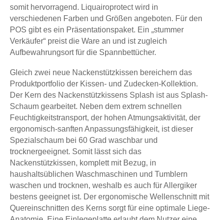
somit hervorragend. Liquairoprotect wird in
verschiedenen Farben und Größen angeboten. Für den
POS gibt es ein Präsentationspaket. Ein „stummer
Verkäufer“ preist die Ware an und ist zugleich
Aufbewahrungsort für die Spannbettücher.
Gleich zwei neue Nackenstützkissen bereichern das
Produktportfolio der Kissen- und Zudecken-Kollektion.
Der Kern des Nackenstützkissens Splash ist aus Splash-
Schaum gearbeitet. Neben dem extrem schnellen
Feuchtigkeitstransport, der hohen Atmungsaktivität, der
ergonomisch-sanften Anpassungsfähigkeit, ist dieser
Spezialschaum bei 60 Grad waschbar und
trocknergeeignet. Somit lässt sich das
Nackenstützkissen, komplett mit Bezug, in
haushaltsüblichen Waschmaschinen und Tumblern
waschen und trocknen, weshalb es auch für Allergiker
bestens geeignet ist. Der ergonomische Wellenschnitt mit
Quereinschnitten des Kerns sorgt für eine optimale Liege-
Anatomie. Eine Einlegeplatte erlaubt dem Nutzer eine