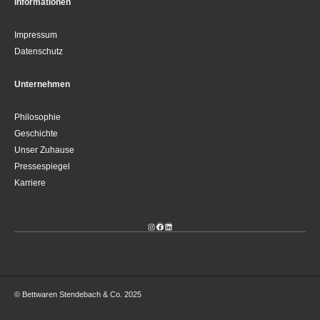
Informationen
Impressum
Datenschutz
Unternehmen
Philosophie
Geschichte
Unser Zuhause
Pressespiegel
Karriere
Instagram
Facebook
LinkedIn
© Bettwaren Stendebach & Co. 2025